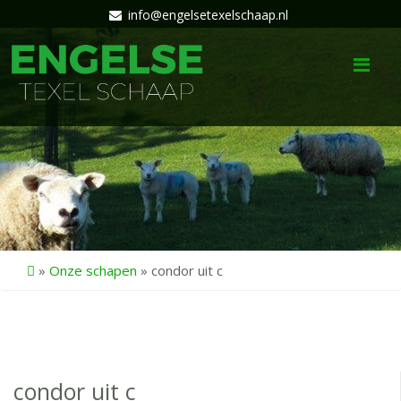
info@engelsetexelschaap.nl
Me
»
Onze schapen
»
condor uit c
condor uit c